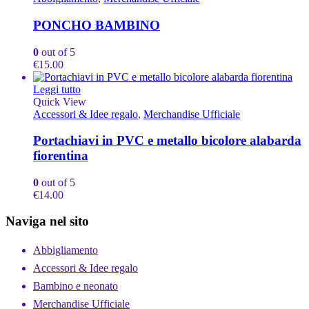
prodotto
PONCHO BAMBINO
0
out of 5
€
15.00
Leggi tutto
Quick View
Accessori & Idee regalo
,
Merchandise Ufficiale
Portachiavi in PVC e metallo bicolore alabarda
fiorentina
0
out of 5
€
14.00
Naviga nel sito
Abbigliamento
Accessori & Idee regalo
Bambino e neonato
Merchandise Ufficiale