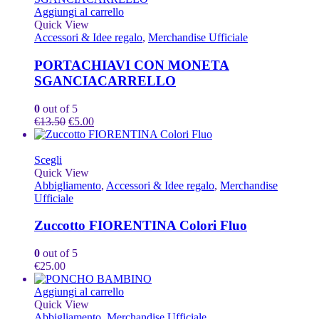
Aggiungi al carrello
Quick View
Accessori & Idee regalo
,
Merchandise Ufficiale
PORTACHIAVI CON MONETA
SGANCIACARRELLO
0
out of 5
Il
Il
€
13.50
€
5.00
prezzo
prezzo
originale
attuale
Questo
era:
è:
Scegli
prodotto
€13.50.
€5.00.
Quick View
ha
Abbigliamento
,
Accessori & Idee regalo
,
Merchandise
più
Ufficiale
varianti.
Le
Zuccotto FIORENTINA Colori Fluo
opzioni
possono
0
out of 5
essere
€
25.00
scelte
nella
Aggiungi al carrello
pagina
Quick View
del
Abbigliamento
,
Merchandise Ufficiale