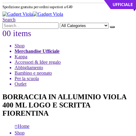
UFFICIALE
UFFICIALE
UFFICIALE
UFFICIALE
UFFICIALE
UFFICIALE
UFFICIALE
UFFICIALE
UFFICIALE
UFFICIALE
Spedizione gratuita per ordini superiori a €49
Search
0
0 items
Shop
Merchandise Ufficiale
Kappa
Accessori & Idee regalo
Abbigliamento
Bambino e neonato
Per la scuola
Outlet
BORRACCIA IN ALLUMINIO VIOLA
400 ML LOGO E SCRITTA
FIORENTINA
Home
Shop