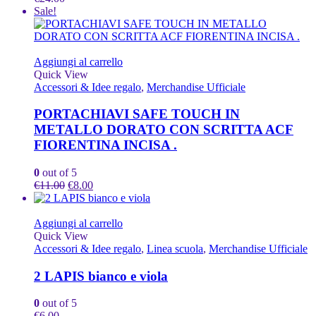
Sale!
Aggiungi al carrello
Quick View
Accessori & Idee regalo
,
Merchandise Ufficiale
PORTACHIAVI SAFE TOUCH IN
METALLO DORATO CON SCRITTA ACF
FIORENTINA INCISA .
0
out of 5
Il
Il
€
11.00
€
8.00
prezzo
prezzo
originale
attuale
era:
è:
Aggiungi al carrello
€11.00.
€8.00.
Quick View
Accessori & Idee regalo
,
Linea scuola
,
Merchandise Ufficiale
2 LAPIS bianco e viola
0
out of 5
€
6.00