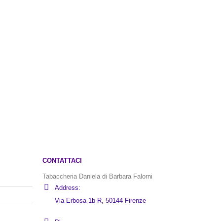
ginale
attuale
:
è:
ACCESSO
.50.
€8.00.
0
out of
€
8.00
CONTATTACI
Tabaccheria Daniela di Barbara Falorni
Address:
Via Erbosa 1b R, 50144 Firenze