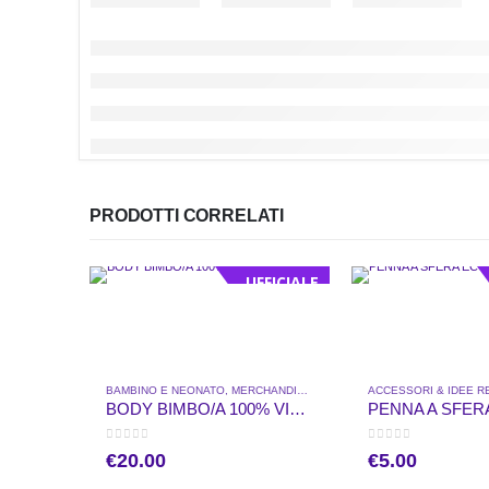
PRODOTTI CORRELATI
UFFICIALE
Questo prodotto ha più varianti. Le opzioni possono essere scelte nella pagina del prodotto
BAMBINO E NEONATO
,
MERCHANDISE UFFICIALE
ACCESSORI & IDEE 
BODY BIMBO/A 100% VIOLA
PENNA A SFER
0
out of 5
0
out of 5
€
20.00
€
5.00