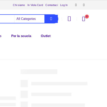
Chi siamo
In Viola Card
Contattaci
Log In
0
o
Per la scuola
Outlet