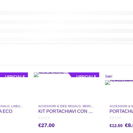
UFFICIALE
UFFICIALE
Sale!
REGALO
,
LINEA SCUOLA
,
MERCHANDISE UFFICIALE
ACCESSORI & IDEE REGALO
,
MERCHANDISE UFFICIALE
ACCESSORI & 
A ECO
KIT PORTACHIAVI CON MOSCHETTONE E OROLOGIO FIORENTINA
0
out of 5
0
out of 5
Il
€
27.00
€
8
€
12.50
pr