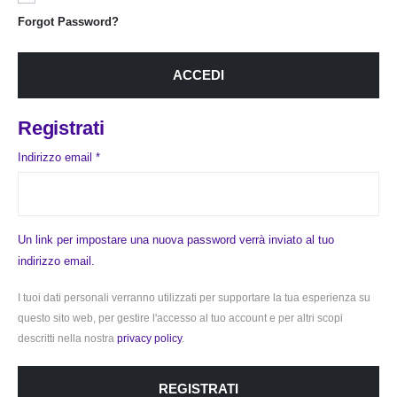
Forgot Password?
ACCEDI
Registrati
Richiesto
Indirizzo email
*
Un link per impostare una nuova password verrà inviato al tuo
indirizzo email.
I tuoi dati personali verranno utilizzati per supportare la tua esperienza su
questo sito web, per gestire l'accesso al tuo account e per altri scopi
descritti nella nostra
privacy policy
.
REGISTRATI