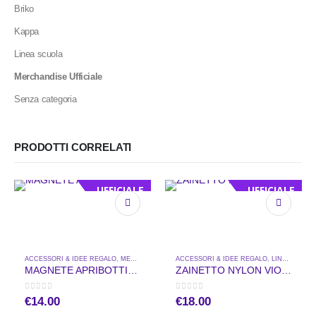
Briko
Kappa
Linea scuola
Merchandise Ufficiale
Senza categoria
PRODOTTI CORRELATI
UFFICIALE
UFFICIALE
ACCESSORI & IDEE REGALO
,
MERCHANDISE UFFICIALE
ACCESSORI & IDEE REGALO
,
LINEA SCUOLA
MAGNETE APRIBOTTIGLIA
ZAINETTO NYLON VIOLA
0
out of 5
0
out of 5
€
14.00
€
18.00