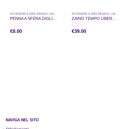
ACCESSORI & IDEE REGALO
,
LINEA SCUOLA
,
MERCHANDISE UFFICIALE
ACCESSORI & IDEE REGALO
,
LINEA SCUOLA
PENNA A SFERA GIGLIO CON TUBO TRASPARENTE
ZAINO TEMPO LIBERO BLU
0
out of 5
0
out of 5
€
8.00
€
39.00
NAVIGA NEL SITO