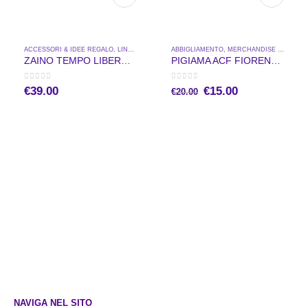
ACCESSORI & IDEE REGALO
,
LINEA SCUOLA
,
MERCHANDISE UFFICIALE
ABBIGLIAMENTO
,
MERCHANDISE UFFICIALE
ZAINO TEMPO LIBERO VIOLA
PIGIAMA ACF FIORENTINA BAMBINO
0
out of 5
0
out of 5
Il
Il
€
39.00
€
15.00
€
20.00
prezzo
prezzo
originale
attuale
era:
è:
€20.00.
€15.00.
NAVIGA NEL SITO